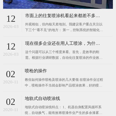
度。这不仅仅是能设置几个参数，而是看它是否具
备“路径规划”和“自适应”能力。例如，面对形状复杂
现在很多企业还在用人工喷涂，为什么说“换用往复喷涂机”是必然趋势？
12
的不规则工件，我们的设备可以通过算法优化喷枪的
这个问题可以从三个维度来看。首先，是效率的刚
启停和移动轨迹，在保证覆盖率的同时，最大限度减
2026-03
需。根据行业调研数据，自动化往复喷涂的作业效率
少空喷和过喷
通常是人工喷涂的3-5倍，且可以24小时连续作业。
在人工成本持续攀升的今天，这是企业保持竞争力的
喷枪的操作
02
关键。 其次，是质量的稳定性。人工喷涂受情绪、疲
教你如何操作喷枪及喷涂的几大要领 在喷涂作业过程
劳、手法熟练度影响，容易出现厚度不均、流挂、漏
2020-11
中，喷枪操作不当就会影响产品喷涂效果，好的喷涂
喷等问题。而高
效果表现在：1、涂层分布平均 2、涂层不能过厚不能
太薄。喷涂需注意的几点问题：​​ 喷嘴出料口与被涂物
地轨式自动喷涂线
02
之间的距离称为枪距。枪距越小，喷涂压力就越大，
地轨式自动喷涂线特点： 1、机器自身配置风循环系
产品受到气压的冲击也越大，涂层就会出现不平均的
2020-11
统，自动换气，能有效将喷漆作业产生的多余漆雾排
情况，产生涂
出去； 2、出风口配有强力风机可加快废气的排放速
度，确保喷涂质量； 3、每只喷枪有独立调压阀，可
详解各种流水线特点
02
获得精确的喷涂压力； 4、标配两把进口喷枪，根据
板链式装配流水线 特点：承载的产品比较重，和生产
客户要求可安装多把喷枪； 5、工件在辊台上通过，
2020-11
线同步运行，可以实现产品的爬坡；生产的节拍不是
可使系统准确找
很快；以链板面作为承载，可以实现产品的平稳输