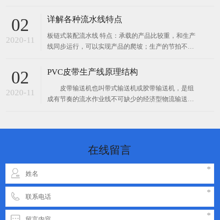
送。 滚筒式流水线​​ 特点：承载的产品类型广泛，所
PVC皮带生产线原理结构
02
受限制少；与阻挡器配合使用，可以实现产品的连
皮带输送机也叫带式输送机或胶带输送机，是组
续、节拍运行以及积放的功
2020-11
成有节奏的流水作业线不可缺少的经济型物流输送设
备。PVC皮带生产线按其输送能力可分为重型皮带机
如矿用PVC皮带生产线。按其支架结构有固定式和移
动式两种PVC皮带生产线；按输送方式有普通连续运
行、节拍运行、变速运行等多种控制方式；线体因地
在线留言
制宜选用：直线、
立即提交